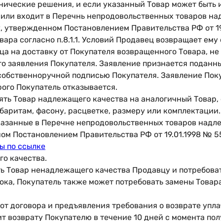
нические решения, и если указанный Товар может быть
или входит в Перечнь непродовольственных товаров на
, утвержденном Постановлением Правительства РФ от 19
Товара согласно п.8.1.1. Условий Продавец возвращает ем
а на доставку от Покупателя возвращенного Товара, не 
о заявления Покупателя. Заявление признается поданн
собственноручной подписью Покупателя. Заявление Поку
рого Покупатель отказывается.
енять Товар надлежащего качества на аналогичный Товар,
баритам, фасону, расцветке, размеру или комплектации.
казанные в Перечне непродовольственных товаров надл
ом Постановлением Правительства РФ от 19.01.1998 № 5
ы п
о ссылке
го качества.
ить Товар ненадлежащего качества Продавцу и потребов
ока, Покупатель также может потребовать замены Товар
я от договора и предъявления требования о возврате уп
т возврату Покупателю в течение 10 дней с момента п