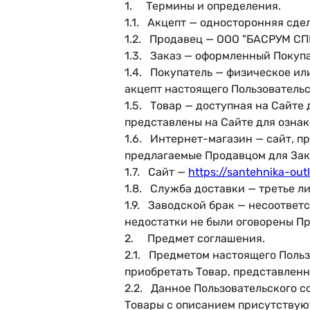
1. Термины и определения.
1.1. Акцепт — односторонняя сде
1.2. Продавец — ООО "БАСРУМ СПЕЙ
1.3. Заказ — оформленный Покуп
1.4. Покупатель — физическое и
акцепт настоящего Пользовательс
1.5. Товар — доступная на Сайте
представлены на Сайте для озна
1.6. Интернет-магазин — сайт, 
предлагаемые Продавцом для Зака
1.7. Сайт —
https://santehnika-outl
1.8. Служба доставки — третье л
1.9. Заводской брак — несоответ
недостатки не были оговорены П
2. Предмет соглашения.
2.1. Предметом настоящего Поль
приобретать Товар, представленн
2.2. Данное Пользовательского с
Товары с описанием присутствуют