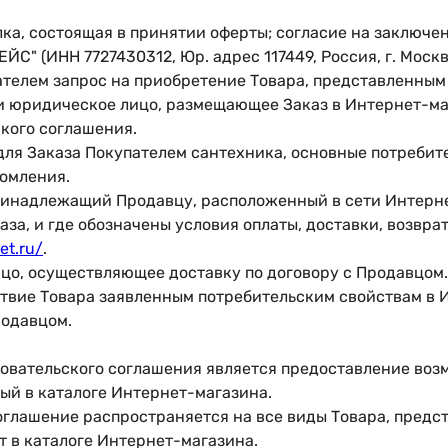
лка, состоящая в принятии оферты; согласие на заключен
С" (ИНН 7727430312, Юр. адрес 117449, Россия, г. Москва
ателем запрос на приобретение Товара, представленным
ли юридическое лицо, размещающее Заказ в Интернет-ма
кого соглашения.
 для Заказа Покупателем сантехника, основные потребит
комления.
принадлежащий Продавцу, расположенный в сети Интерне
за, и где обозначены условия оплаты, доставки, возвра
et.ru/
.
ицо, осуществляющее доставку по договору с Продавцом.
ствие Товара заявленным потребительским свойствам в 
родавцом.
зовательского соглашения является предоставление во
ый в каталоге Интернет-магазина.
оглашение распространяется на все виды Товара, предст
 в каталоге Интернет-магазина.